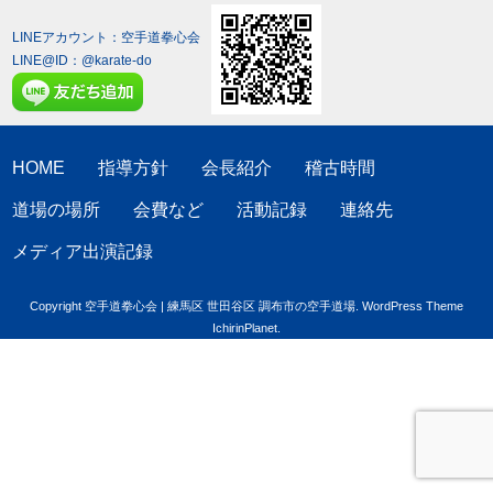
LINEアカウント：空手道拳心会
LINE@ID：
@karate-do
HOME
指導方針
会長紹介
稽古時間
道場の場所
会費など
活動記録
連絡先
メディア出演記録
Copyright 空手道拳心会 | 練馬区 世田谷区 調布市の空手道場. WordPress Theme
IchirinPlanet
.