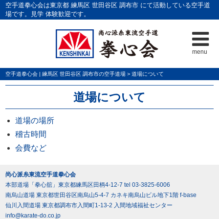
空手道拳心会は東京都 練馬区 世田谷区 調布市 にて活動している空手道
場です。見学 体験歓迎です。
menu
空手道拳心会 | 練馬区 世田谷区 調布市の空手道場
>
道場について
道場について
道場の場所
稽古時間
会費など
尚心派糸東流空手道拳心会
本部道場「拳心舘」東京都練馬区田柄4-12-7 tel 03-3825-6006
南烏山道場 東京都世田谷区南烏山5-4-7 カネキ南烏山ビル地下1階 f-base
仙川入間道場 東京都調布市入間町1-13-2 入間地域福祉センター
info@karate-do.co.jp