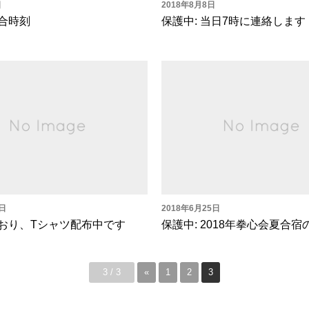
日
2018年8月8日
集合時刻
保護中: 当日7時に連絡します
0日
2018年6月25日
しおり、Tシャツ配布中です
保護中: 2018年拳心会夏合宿
3 / 3
«
1
2
3