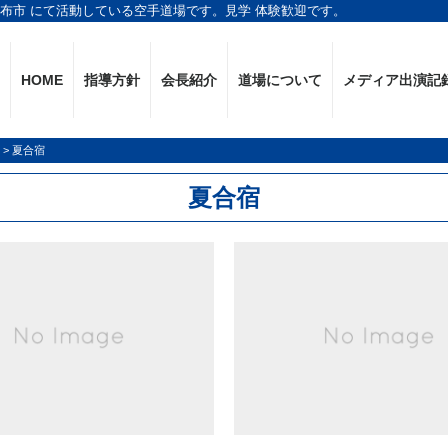
調布市 にて活動している空手道場です。見学 体験歓迎です。
HOME
指導方針
会長紹介
道場について
メディア出演記
>
夏合宿
夏合宿