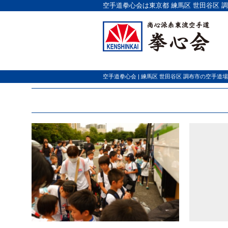
空手道拳心会は東京都 練馬区 世田谷区 
空手道拳心会 | 練馬区 世田谷区 調布市の空手道場