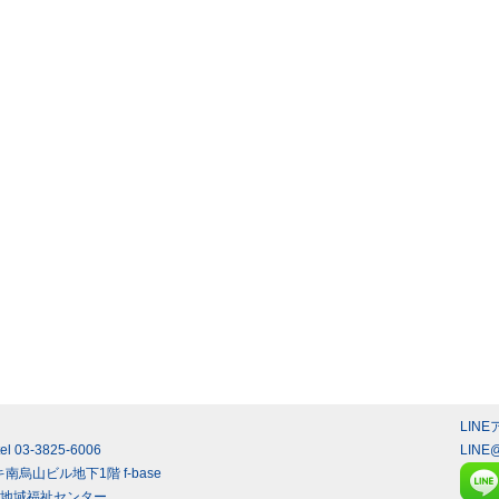
LIN
3-3825-6006
LINE
南烏山ビル地下1階 f-base
入間地域福祉センター