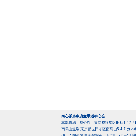
尚心派糸東流空手道拳心会
本部道場「拳心舘」東京都練馬区田柄4-12-7 tel 0
南烏山道場 東京都世田谷区南烏山5-4-7 カネキ
仙川入間道場 東京都調布市入間町1-13-2 