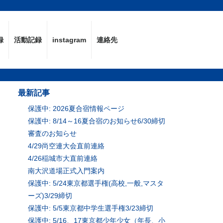
録
活動記録
instagram
連絡先
最新記事
保護中: 2026夏合宿情報ページ
保護中: 8/14～16夏合宿のお知らせ6/30締切
審査のお知らせ
4/29尚空連大会直前連絡
4/26稲城市大直前連絡
南大沢道場正式入門案内
保護中: 5/24東京都選手権(高校,一般,マスタ
ーズ)3/29締切
保護中: 5/5東京都中学生選手権3/23締切
保護中: 5/16、17東京都少年少女（年長、小