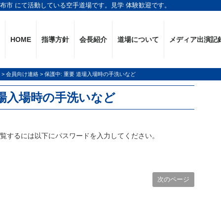
調布市 にて活動している空手道場です。見学 体験歓迎です。
HOME
指導方針
会長紹介
道場について
メディア出演記
>
会員向け連絡
>
保護中: 重要 道場入場時の手洗いなど
道場入場時の手洗いなど
閲覧するには以下にパスワードを入力してください。
次のページ