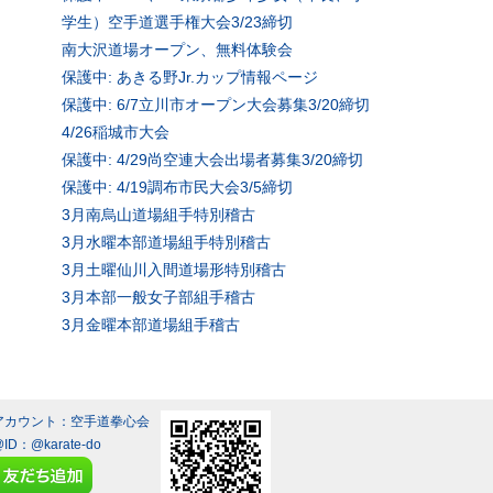
学生）空手道選手権大会3/23締切
南大沢道場オープン、無料体験会
保護中: あきる野Jr.カップ情報ページ
保護中: 6/7立川市オープン大会募集3/20締切
4/26稲城市大会
保護中: 4/29尚空連大会出場者募集3/20締切
保護中: 4/19調布市民大会3/5締切
3月南烏山道場組手特別稽古
3月水曜本部道場組手特別稽古
3月土曜仙川入間道場形特別稽古
3月本部一般女子部組手稽古
3月金曜本部道場組手稽古
Eアカウント：空手道拳心会
@ID：
@karate-do