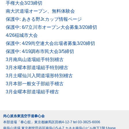
手権大会3/23締切
南大沢道場オープン、無料体験会
保護中: あきる野Jr.カップ情報ページ
保護中: 6/7立川市オープン大会募集3/20締切
4/26稲城市大会
保護中: 4/29尚空連大会出場者募集3/20締切
保護中: 4/19調布市民大会3/5締切
3月南烏山道場組手特別稽古
3月水曜本部道場組手特別稽古
3月土曜仙川入間道場形特別稽古
3月本部一般女子部組手稽古
3月金曜本部道場組手稽古
尚心派糸東流空手道拳心会
本部道場「拳心舘」東京都練馬区田柄4-12-7 tel 03-3825-6006
南烏山道場 東京都世田谷区南烏山5-4-7 カネキ南烏山ビル地下1階 f-base