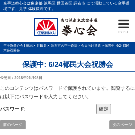
空手道拳心会は東京都 練馬区 世田谷区 調布市 にて活動している空手道
場です。見学 体験歓迎です。
menu
空手道拳心会 | 練馬区 世田谷区 調布市の空手道場
>
会員向け連絡
>
保護中: 6/24都民
大会祝勝会
保護中: 6/24都民大会祝勝会
公開日：2018年06月08日
このコンテンツはパスワードで保護されています。閲覧するに
は以下にパスワードを入力してください。
パスワード:
前のページ
次のページ