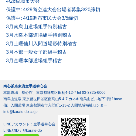
4/26稲城市大会
保護中: 4/29尚空連大会出場者募集3/20締切
保護中: 4/19調布市民大会3/5締切
3月南烏山道場組手特別稽古
3月水曜本部道場組手特別稽古
3月土曜仙川入間道場形特別稽古
3月本部一般女子部組手稽古
3月金曜本部道場組手稽古
尚心派糸東流空手道拳心会
本部道場「拳心舘」東京都練馬区田柄4-12-7 tel 03-3825-6006
南烏山道場 東京都世田谷区南烏山5-4-7 カネキ南烏山ビル地下1階 f-base
仙川入間道場 東京都調布市入間町1-13-2 入間地域福祉センター
info@karate-do.co.jp
LINEアカウント：空手道拳心会
LINE@ID：
@karate-do