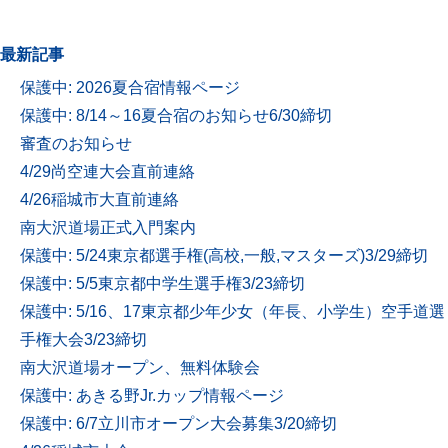
最新記事
保護中: 2026夏合宿情報ページ
保護中: 8/14～16夏合宿のお知らせ6/30締切
審査のお知らせ
4/29尚空連大会直前連絡
4/26稲城市大直前連絡
南大沢道場正式入門案内
保護中: 5/24東京都選手権(高校,一般,マスターズ)3/29締切
保護中: 5/5東京都中学生選手権3/23締切
保護中: 5/16、17東京都少年少女（年長、小学生）空手道選
手権大会3/23締切
南大沢道場オープン、無料体験会
保護中: あきる野Jr.カップ情報ページ
保護中: 6/7立川市オープン大会募集3/20締切