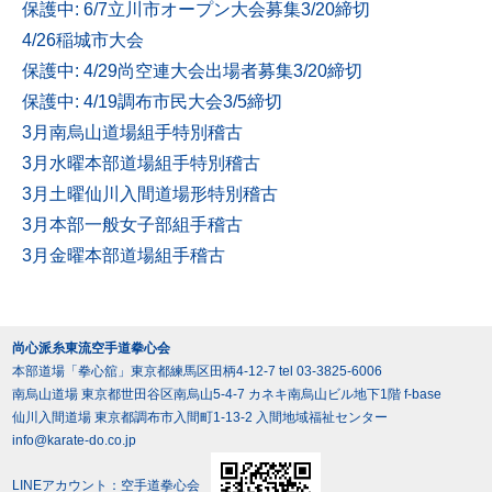
保護中: 6/7立川市オープン大会募集3/20締切
4/26稲城市大会
保護中: 4/29尚空連大会出場者募集3/20締切
保護中: 4/19調布市民大会3/5締切
3月南烏山道場組手特別稽古
3月水曜本部道場組手特別稽古
3月土曜仙川入間道場形特別稽古
3月本部一般女子部組手稽古
3月金曜本部道場組手稽古
尚心派糸東流空手道拳心会
本部道場「拳心舘」東京都練馬区田柄4-12-7 tel 03-3825-6006
南烏山道場 東京都世田谷区南烏山5-4-7 カネキ南烏山ビル地下1階 f-base
仙川入間道場 東京都調布市入間町1-13-2 入間地域福祉センター
info@karate-do.co.jp
LINEアカウント：空手道拳心会