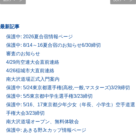
最新記事
保護中: 2026夏合宿情報ページ
保護中: 8/14～16夏合宿のお知らせ6/30締切
審査のお知らせ
4/29尚空連大会直前連絡
4/26稲城市大直前連絡
南大沢道場正式入門案内
保護中: 5/24東京都選手権(高校,一般,マスターズ)3/29締切
保護中: 5/5東京都中学生選手権3/23締切
保護中: 5/16、17東京都少年少女（年長、小学生）空手道選
手権大会3/23締切
南大沢道場オープン、無料体験会
保護中: あきる野Jr.カップ情報ページ