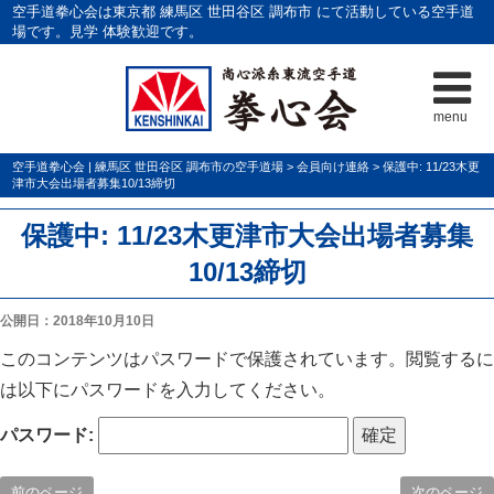
空手道拳心会は東京都 練馬区 世田谷区 調布市 にて活動している空手道
場です。見学 体験歓迎です。
menu
空手道拳心会 | 練馬区 世田谷区 調布市の空手道場
>
会員向け連絡
>
保護中: 11/23木更
津市大会出場者募集10/13締切
保護中: 11/23木更津市大会出場者募集
10/13締切
公開日：2018年10月10日
このコンテンツはパスワードで保護されています。閲覧するに
は以下にパスワードを入力してください。
パスワード:
前のページ
次のページ