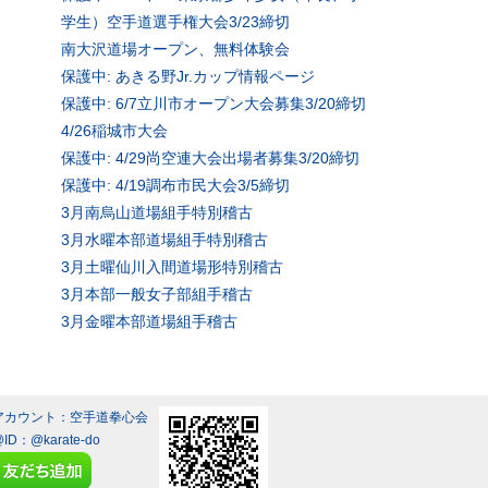
学生）空手道選手権大会3/23締切
南大沢道場オープン、無料体験会
保護中: あきる野Jr.カップ情報ページ
保護中: 6/7立川市オープン大会募集3/20締切
4/26稲城市大会
保護中: 4/29尚空連大会出場者募集3/20締切
保護中: 4/19調布市民大会3/5締切
3月南烏山道場組手特別稽古
3月水曜本部道場組手特別稽古
3月土曜仙川入間道場形特別稽古
3月本部一般女子部組手稽古
3月金曜本部道場組手稽古
Eアカウント：空手道拳心会
@ID：
@karate-do