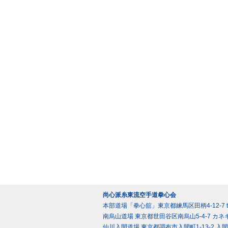
尚心派糸東流空手道拳心会
本部道場「拳心舘」東京都練馬区田柄4-12-7 tel 0
南烏山道場 東京都世田谷区南烏山5-4-7 カネキ
仙川入間道場 東京都調布市入間町1-13-2 