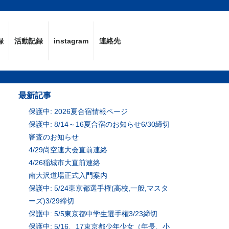
録
活動記録
instagram
連絡先
最新記事
保護中: 2026夏合宿情報ページ
保護中: 8/14～16夏合宿のお知らせ6/30締切
審査のお知らせ
4/29尚空連大会直前連絡
4/26稲城市大直前連絡
南大沢道場正式入門案内
保護中: 5/24東京都選手権(高校,一般,マスタ
ーズ)3/29締切
保護中: 5/5東京都中学生選手権3/23締切
保護中: 5/16、17東京都少年少女（年長、小