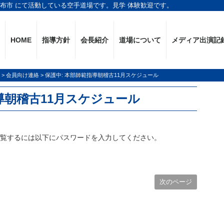
調布市 にて活動している空手道場です。見学 体験歓迎です。
HOME
指導方針
会長紹介
道場について
メディア出演記
>
会員向け連絡
>
保護中: 本部師範指導朝稽古11月スケジュール
導朝稽古11月スケジュール
閲覧するには以下にパスワードを入力してください。
次のページ