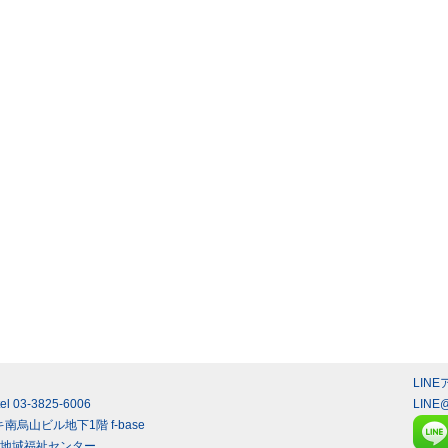
LIN
3-3825-6006
LINE
南烏山ビル地下1階 f-base
入間地域福祉センター