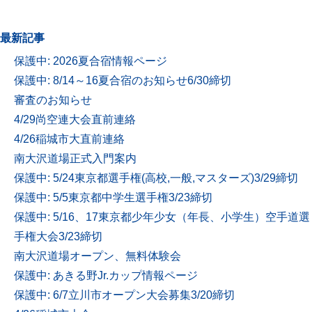
最新記事
保護中: 2026夏合宿情報ページ
保護中: 8/14～16夏合宿のお知らせ6/30締切
審査のお知らせ
4/29尚空連大会直前連絡
4/26稲城市大直前連絡
南大沢道場正式入門案内
保護中: 5/24東京都選手権(高校,一般,マスターズ)3/29締切
保護中: 5/5東京都中学生選手権3/23締切
保護中: 5/16、17東京都少年少女（年長、小学生）空手道選
手権大会3/23締切
南大沢道場オープン、無料体験会
保護中: あきる野Jr.カップ情報ページ
保護中: 6/7立川市オープン大会募集3/20締切