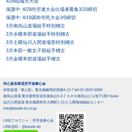
4/26稲城市大会
保護中: 4/29尚空連大会出場者募集3/20締切
保護中: 4/19調布市民大会3/5締切
3月南烏山道場組手特別稽古
3月水曜本部道場組手特別稽古
3月土曜仙川入間道場形特別稽古
3月本部一般女子部組手稽古
3月金曜本部道場組手稽古
尚心派糸東流空手道拳心会
本部道場「拳心舘」東京都練馬区田柄4-12-7 tel 03-3825-6006
南烏山道場 東京都世田谷区南烏山5-4-7 カネキ南烏山ビル地下1階 f-base
仙川入間道場 東京都調布市入間町1-13-2 入間地域福祉センター
info@karate-do.co.jp
LINEアカウント：空手道拳心会
LINE@ID：
@karate-do