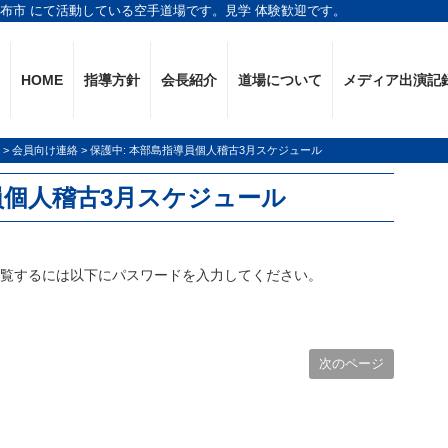
調布市 にて活動している空手道場です。見学 体験歓迎です。
HOME
指導方針
会長紹介
道場について
メディア出演記
>
会員向け連絡
>
保護中: 本部島指導員個人稽古3月スケジュール
員個人稽古3月スケジュール
閲覧するには以下にパスワードを入力してください。
次のページ