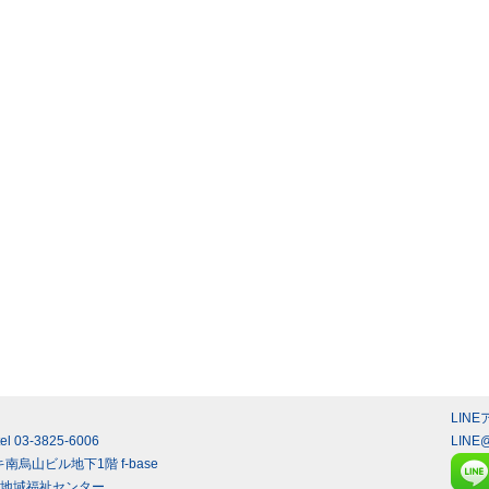
LIN
3-3825-6006
LINE
南烏山ビル地下1階 f-base
入間地域福祉センター