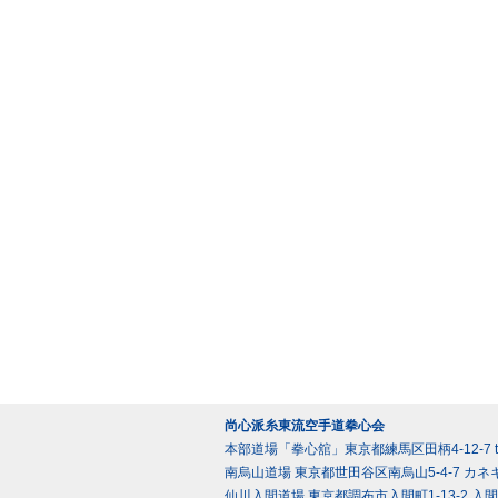
尚心派糸東流空手道拳心会
本部道場「拳心舘」東京都練馬区田柄4-12-7 tel 0
南烏山道場 東京都世田谷区南烏山5-4-7 カネキ
仙川入間道場 東京都調布市入間町1-13-2 