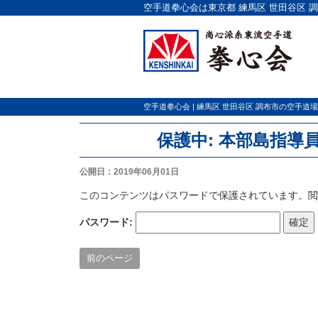
空手道拳心会は東京都 練馬区 世田谷区 
空手道拳心会 | 練馬区 世田谷区 調布市の空手道場
保護中: 本部島指導
公開日：2019年06月01日
このコンテンツはパスワードで保護されています。
パスワード:
前のページ