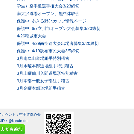
学生）空手道選手権大会3/23締切
南大沢道場オープン、無料体験会
保護中: あきる野Jr.カップ情報ページ
保護中: 6/7立川市オープン大会募集3/20締切
4/26稲城市大会
保護中: 4/29尚空連大会出場者募集3/20締切
保護中: 4/19調布市民大会3/5締切
3月南烏山道場組手特別稽古
3月水曜本部道場組手特別稽古
3月土曜仙川入間道場形特別稽古
3月本部一般女子部組手稽古
3月金曜本部道場組手稽古
Eアカウント：空手道拳心会
@ID：
@karate-do