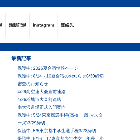
録
活動記録
instagram
連絡先
最新記事
保護中: 2026夏合宿情報ページ
保護中: 8/14～16夏合宿のお知らせ6/30締切
審査のお知らせ
4/29尚空連大会直前連絡
4/26稲城市大直前連絡
南大沢道場正式入門案内
保護中: 5/24東京都選手権(高校,一般,マスタ
ーズ)3/29締切
保護中: 5/5東京都中学生選手権3/23締切
保護中: 5/16、17東京都少年少女（年長、小