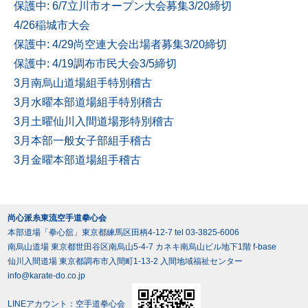
保護中: 6/7立川市オープン大会募集3/20締切
4/26稲城市大会
保護中: 4/29尚空連大会出場者募集3/20締切
保護中: 4/19調布市民大会3/5締切
3月南烏山道場組手特別稽古
3月水曜本部道場組手特別稽古
3月土曜仙川入間道場形特別稽古
3月本部一般女子部組手稽古
3月金曜本部道場組手稽古
尚心派糸東流空手道拳心会
本部道場「拳心舘」東京都練馬区田柄4-12-7 tel 03-3825-6006
南烏山道場 東京都世田谷区南烏山5-4-7 カネキ南烏山ビル地下1階 f-base
仙川入間道場 東京都調布市入間町1-13-2 入間地域福祉センター
info@karate-do.co.jp
LINEアカウント：空手道拳心会