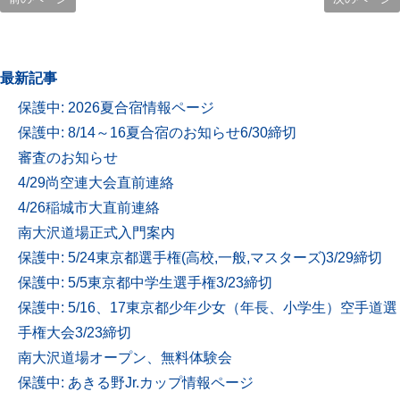
最新記事
保護中: 2026夏合宿情報ページ
保護中: 8/14～16夏合宿のお知らせ6/30締切
審査のお知らせ
4/29尚空連大会直前連絡
4/26稲城市大直前連絡
南大沢道場正式入門案内
保護中: 5/24東京都選手権(高校,一般,マスターズ)3/29締切
保護中: 5/5東京都中学生選手権3/23締切
保護中: 5/16、17東京都少年少女（年長、小学生）空手道選
手権大会3/23締切
南大沢道場オープン、無料体験会
保護中: あきる野Jr.カップ情報ページ