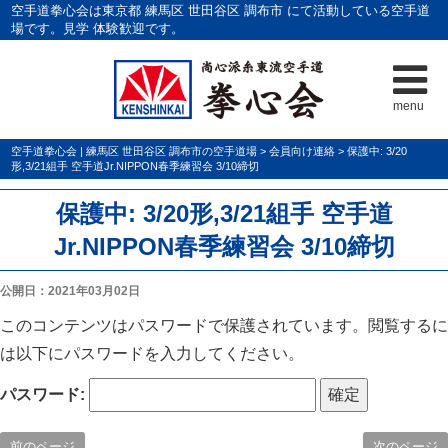
空手道拳心会は東京都 練馬区 世田谷区 調布市 にて活動している空手道
場です。見学 体験歓迎です。
menu
空手道拳心会 | 練馬区 世田谷区 調布市の空手道場
>
会員向け連絡
>
保護中: 3/20
形,3/21組手 空手道Jr.NIPPON春季練習会 3/10締切
保護中: 3/20形,3/21組手 空手道
Jr.NIPPON春季練習会 3/10締切
公開日：2021年03月02日
このコンテンツはパスワードで保護されています。閲覧するに
は以下にパスワードを入力してください。
パスワード:
前のページ
次のページ