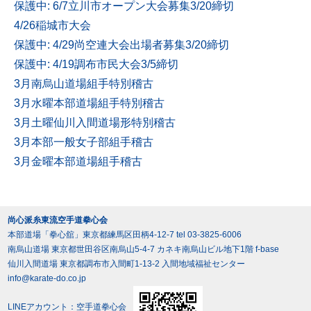
保護中: 6/7立川市オープン大会募集3/20締切
4/26稲城市大会
保護中: 4/29尚空連大会出場者募集3/20締切
保護中: 4/19調布市民大会3/5締切
3月南烏山道場組手特別稽古
3月水曜本部道場組手特別稽古
3月土曜仙川入間道場形特別稽古
3月本部一般女子部組手稽古
3月金曜本部道場組手稽古
尚心派糸東流空手道拳心会
本部道場「拳心舘」東京都練馬区田柄4-12-7 tel 03-3825-6006
南烏山道場 東京都世田谷区南烏山5-4-7 カネキ南烏山ビル地下1階 f-base
仙川入間道場 東京都調布市入間町1-13-2 入間地域福祉センター
info@karate-do.co.jp
LINEアカウント：空手道拳心会