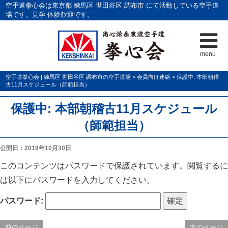
空手道拳心会は東京都 練馬区 世田谷区 調布市 にて活動している空手道
場です。見学 体験歓迎です。
menu
空手道拳心会 | 練馬区 世田谷区 調布市の空手道場
>
会員向け連絡
>
保護中: 本部朝稽
古11月スケジュール（師範担当）
保護中: 本部朝稽古11月スケジュール
（師範担当）
公開日：2019年10月30日
このコンテンツはパスワードで保護されています。閲覧するに
は以下にパスワードを入力してください。
パスワード:
前のページ
次のページ