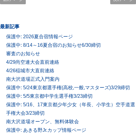
最新記事
保護中: 2026夏合宿情報ページ
保護中: 8/14～16夏合宿のお知らせ6/30締切
審査のお知らせ
4/29尚空連大会直前連絡
4/26稲城市大直前連絡
南大沢道場正式入門案内
保護中: 5/24東京都選手権(高校,一般,マスターズ)3/29締切
保護中: 5/5東京都中学生選手権3/23締切
保護中: 5/16、17東京都少年少女（年長、小学生）空手道選
手権大会3/23締切
南大沢道場オープン、無料体験会
保護中: あきる野Jr.カップ情報ページ