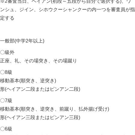
※2審査当日、ヘイアン(初段～五段から自分で選択する)、ワ
ンシュ、ジイン、シホウクーシャンクーの内一つを審査員が指
定する
一般部(中学2年以上)
〇級外
正座、礼、その場突き、その場蹴り
〇8級
移動基本(順突き、逆突き)
形(ヘイアン二段またはピンアン二段)
〇7級
移動基本(順突き、逆突き、前蹴り、払外揚げ受け)
形(ヘイアン三段またはピンアン三段)
〇6級