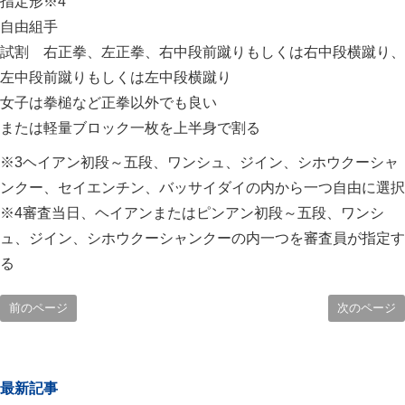
指定形※4
自由組手
試割 右正拳、左正拳、右中段前蹴りもしくは右中段横蹴り、
左中段前蹴りもしくは左中段横蹴り
女子は拳槌など正拳以外でも良い
または軽量ブロック一枚を上半身で割る
※3ヘイアン初段～五段、ワンシュ、ジイン、シホウクーシャ
ンクー、セイエンチン、バッサイダイの内から一つ自由に選択
※4審査当日、ヘイアンまたはピンアン初段～五段、ワンシ
ュ、ジイン、シホウクーシャンクーの内一つを審査員が指定す
る
前のページ
次のページ
最新記事