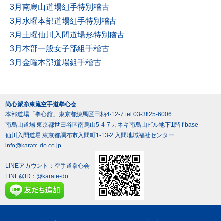
3月南烏山道場組手特別稽古
3月水曜本部道場組手特別稽古
3月土曜仙川入間道場形特別稽古
3月本部一般女子部組手稽古
3月金曜本部道場組手稽古
尚心派糸東流空手道拳心会
本部道場「拳心舘」東京都練馬区田柄4-12-7 tel 03-3825-6006
南烏山道場 東京都世田谷区南烏山5-4-7 カネキ南烏山ビル地下1階 f-base
仙川入間道場 東京都調布市入間町1-13-2 入間地域福祉センター
info@karate-do.co.jp
LINEアカウント：空手道拳心会
LINE@ID：
@karate-do