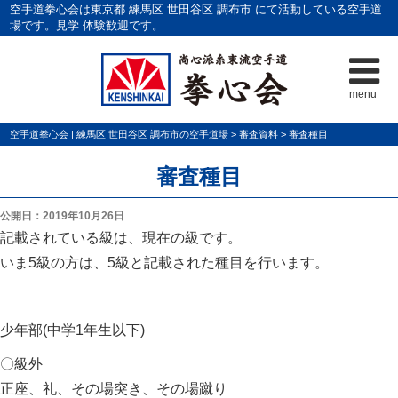
空手道拳心会は東京都 練馬区 世田谷区 調布市 にて活動している空手道
場です。見学 体験歓迎です。
menu
空手道拳心会 | 練馬区 世田谷区 調布市の空手道場
>
審査資料
>
審査種目
審査種目
公開日：2019年10月26日
記載されている級は、現在の級です。
いま5級の方は、5級と記載された種目を行います。
少年部(中学1年生以下)
〇級外
正座、礼、その場突き、その場蹴り