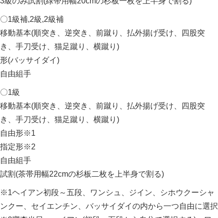
3級のみ試割(緑帯用幅20cmの杉板一枚を上半身で割る)
〇1級補,2級,2級補
移動基本(順突き、逆突き、前蹴り、払外揚げ受け、四股突
き、手刀受け、猫足蹴り、横蹴り)
形(バッサイダイ)
自由組手
〇1級
移動基本(順突き、逆突き、前蹴り、払外揚げ受け、四股突
き、手刀受け、猫足蹴り、横蹴り)
自由形※1
指定形※2
自由組手
試割(茶帯用幅22cmの杉板二枚を上半身で割る)
※1ヘイアン初段～五段、ワンシュ、ジイン、シホウクーシャ
ンクー、セイエンチン、バッサイダイの内から一つ自由に選択