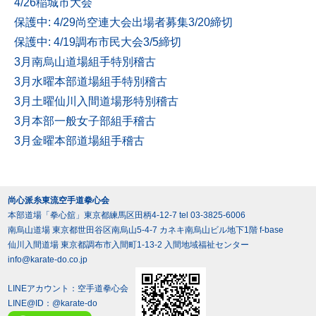
4/26稲城市大会
保護中: 4/29尚空連大会出場者募集3/20締切
保護中: 4/19調布市民大会3/5締切
3月南烏山道場組手特別稽古
3月水曜本部道場組手特別稽古
3月土曜仙川入間道場形特別稽古
3月本部一般女子部組手稽古
3月金曜本部道場組手稽古
尚心派糸東流空手道拳心会
本部道場「拳心舘」東京都練馬区田柄4-12-7 tel 03-3825-6006
南烏山道場 東京都世田谷区南烏山5-4-7 カネキ南烏山ビル地下1階 f-base
仙川入間道場 東京都調布市入間町1-13-2 入間地域福祉センター
info@karate-do.co.jp
LINEアカウント：空手道拳心会
LINE@ID：
@karate-do