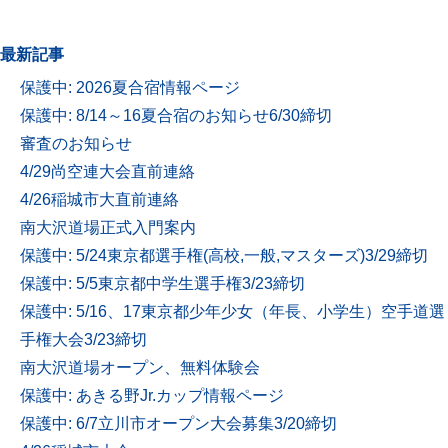
最新記事
保護中: 2026夏合宿情報ページ
保護中: 8/14～16夏合宿のお知らせ6/30締切
審査のお知らせ
4/29尚空連大会直前連絡
4/26稲城市大直前連絡
南大沢道場正式入門案内
保護中: 5/24東京都選手権(高校,一般,マスターズ)3/29締切
保護中: 5/5東京都中学生選手権3/23締切
保護中: 5/16、17東京都少年少女（年長、小学生）空手道選
手権大会3/23締切
南大沢道場オープン、無料体験会
保護中: あきる野Jr.カップ情報ページ
保護中: 6/7立川市オープン大会募集3/20締切