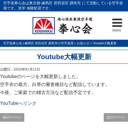
空手道拳心会は東京都 練馬区 世田谷区 調布市 にて活動している空手道
場です。見学 体験歓迎です。
menu
空手道拳心会 | 練馬区 世田谷区 調布市の空手道場
>
お知らせ
>
Youtube大幅更新
Youtube大幅更新
公開日：2020年01月11日
Youtubeのページを大幅更新しました。
空手衣の着方、白帯の審査種目など配信しています。
今後、ご家庭での稽古方法など配信予定です。
YouTubeへリンク
前のページ
次のページ