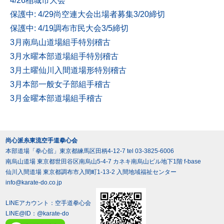
4/26稲城市大会
保護中: 4/29尚空連大会出場者募集3/20締切
保護中: 4/19調布市民大会3/5締切
3月南烏山道場組手特別稽古
3月水曜本部道場組手特別稽古
3月土曜仙川入間道場形特別稽古
3月本部一般女子部組手稽古
3月金曜本部道場組手稽古
尚心派糸東流空手道拳心会
本部道場「拳心舘」東京都練馬区田柄4-12-7 tel 03-3825-6006
南烏山道場 東京都世田谷区南烏山5-4-7 カネキ南烏山ビル地下1階 f-base
仙川入間道場 東京都調布市入間町1-13-2 入間地域福祉センター
info@karate-do.co.jp
LINEアカウント：空手道拳心会
LINE@ID：
@karate-do